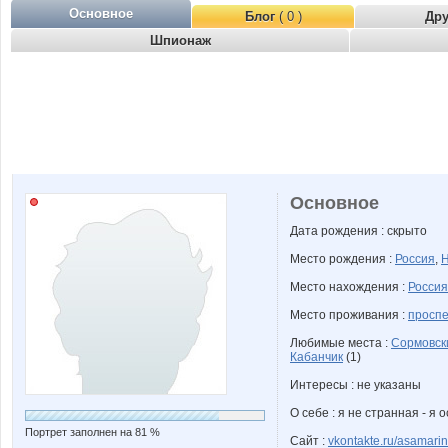
Основное
Блог
( 0 )
Др
Шпионаж
Основное
Дата рождения : скрыто
Место рождения :
Россия
,
Н
Место нахождения :
Россия
Место проживания :
проспе
Любимые места :
Сормовск
Кабанчик
(1)
Интересы : не указаны
О себе : я не странная - я
Портрет заполнен на 81 %
Сайт :
vkontakte.ru/asamari