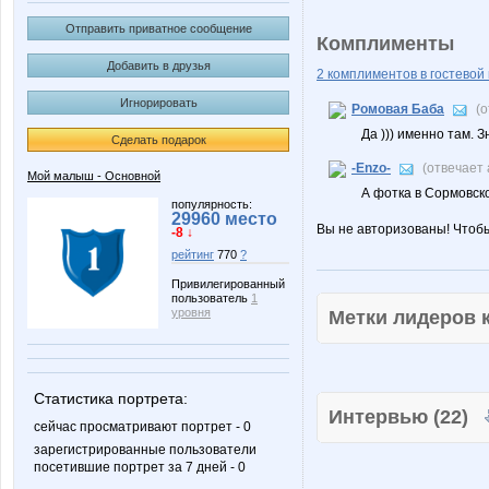
Отправить приватное сообщение
Комплименты
Добавить в друзья
2 комплиментов в гостевой 
Игнорировать
Ромовая Баба
(
Да ))) именно там. 
Сделать подарок
-Enzo-
(отвечает
Мой малыш - Основной
А фотка в Сормовск
популярность:
29960 место
Вы не авторизованы! Чтоб
-8 ↓
рейтинг
770
?
Привилегированный
пользователь
1
уровня
Метки лидеров
Статистика портрета:
Интервью (22)
сейчас просматривают портрет - 0
зарегистрированные пользователи
посетившие портрет за 7 дней - 0